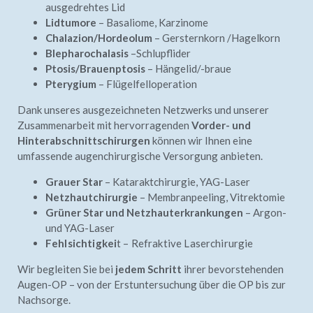
ausgedrehtes Lid
Lidtumore
– Basaliome, Karzinome
Chalazion/Hordeolum
– Gersternkorn /Hagelkorn
Blepharochalasis
–Schlupflider
Ptosis/Brauenptosis
– Hängelid/-braue
Pterygium
– Flügelfelloperation
Dank unseres ausgezeichneten Netzwerks und unserer
Zusammenarbeit mit hervorragenden
Vorder- und
Hinterabschnittschirurgen
können wir Ihnen eine
umfassende augenchirurgische Versorgung anbieten.
Grauer Star
– Kataraktchirurgie, YAG-Laser
Netzhautchirurgie
– Membranpeeling, Vitrektomie
Grüner Star und Netzhauterkrankungen
– Argon-
und YAG-Laser
Fehlsichtigkei
t – Refraktive Laserchirurgie
Wir begleiten Sie bei
jedem Schritt
ihrer bevorstehenden
Augen-OP – von der Erstuntersuchung über die OP bis zur
Nachsorge.